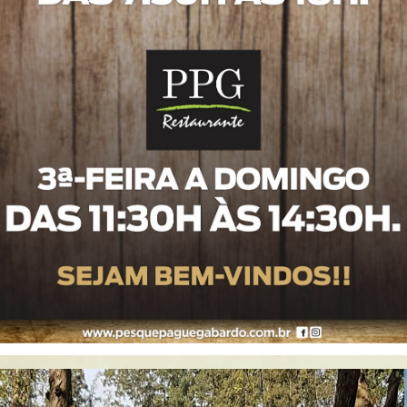
renovação em meio a uma vegetação rica, ao ar puro
Ab
e aroma silvestre. Paz e tranquilidade para você e sua
07
família relaxar.
N
O lago do pesqueiro possuí 66.000 m de lâmina
d’água disponíveis para os amantes da pesca
O 
convencional e esportiva, além de outros 15 lagos
co
utilizados exclusivamente para a criação dos peixes,
de
até atingirem idade e peso ideais para serem
inseridos no pesqueiro.
E